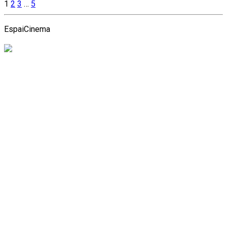
1
2
3
…
5
EspaiCinema